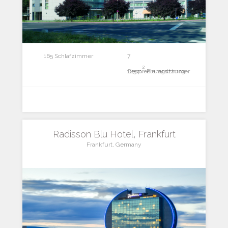
165 Schlafzimmer
7
2
Besprechungszimmer
125m
Plenarsitzung
Radisson Blu Hotel, Frankfurt
Frankfurt, Germany