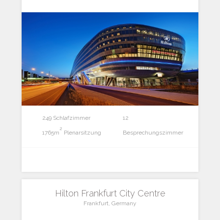
249 Schlafzimmer
12
2
1765m
Plenarsitzung
Besprechungszimmer
Hilton Frankfurt City Centre
Frankfurt, Germany