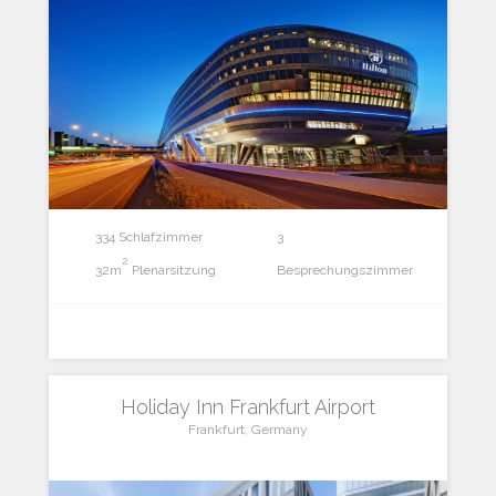
334 Schlafzimmer
3
2
32m
Plenarsitzung
Besprechungszimmer
Holiday Inn Frankfurt Airport
Frankfurt, Germany