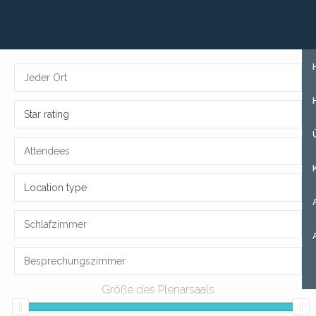
+31 (0)85 273 51 15
MELDEN SIE SICH AN
Star rating
Location type
Größe des Plenarsaals