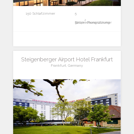
150 Schlafzimmer
5
2
Besprechungszimmer
320m
Plenarsitzung
Steigenberger Airport Hotel Frankfurt
Frankfurt, Germany