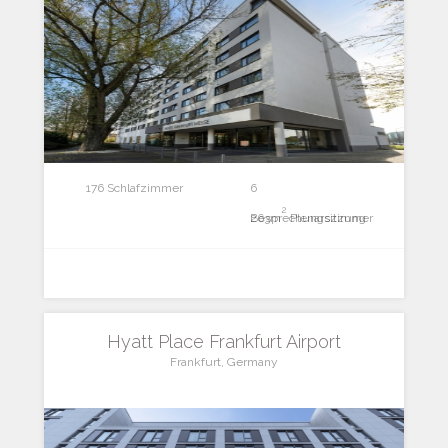
176 Schlafzimmer
6
2
Besprechungszimmer
263m
Plenarsitzung
Hyatt Place Frankfurt Airport
Frankfurt, Germany