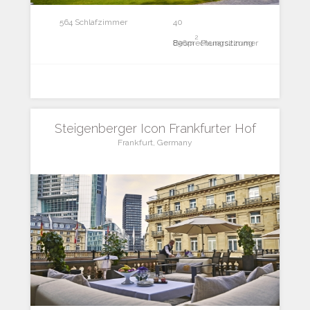
564 Schlafzimmer
40
2
Besprechungszimmer
896m
Plenarsitzung
Steigenberger Icon Frankfurter Hof
Frankfurt, Germany