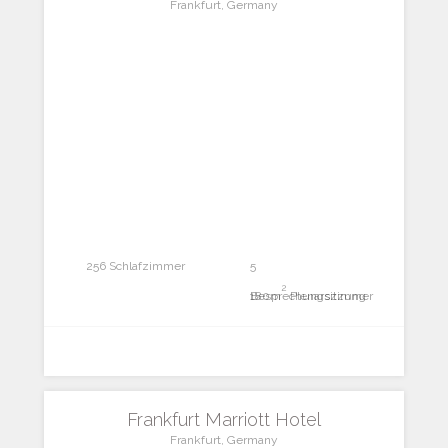
Frankfurt, Germany
256 Schlafzimmer
5
2
Besprechungszimmer
180m
Plenarsitzung
Frankfurt Marriott Hotel
Frankfurt, Germany