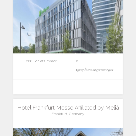
288 Schlafzimmer
6
2
Besprechungszimmer
156m
Plenarsitzung
Hotel Frankfurt Messe Affiliated by Meliá
Frankfurt, Germany