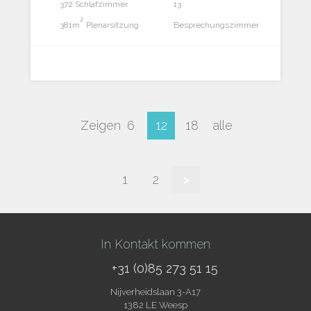
372 Schlafzimmer
13
2
381m
Plenarsitzung
Besprechungszimmer
Zeigen
6
12
18
alle
1
2
>
In Kontakt kommen
+31 (0)85 273 51 15
Nijverheidslaan 3-A17
1382 LE Weesp