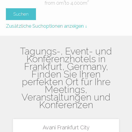
2
2
from
0
m
to
4.000
m
Zusätzliche Suchoptionen anzeigen ↓
Tagungs-, Event- und
Konferenzhotels in
Frankfurt, Germany,
Finden Sie Ihren
perfekten Ort für Ihre
Meetings,
Veranstaltungen und
Konferenzen
Avani Frankfurt City