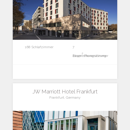
168 Schlafzimmer
7
2
Besprechungszimmer
224m
Plenarsitzung
JW Marriott Hotel Frankfurt
Frankfurt, Germany