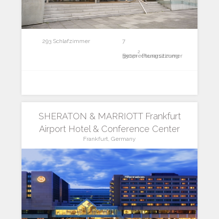
293 Schlafzimmer
7
2
Besprechungszimmer
350m
Plenarsitzung
SHERATON & MARRIOTT Frankfurt
Airport Hotel & Conference Center
Frankfurt, Germany