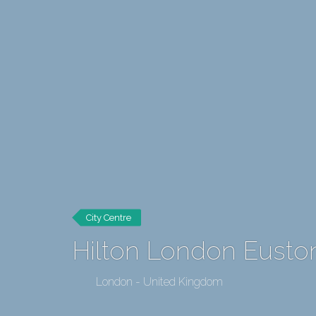
City Centre
Hilton London Eusto
London - United Kingdom